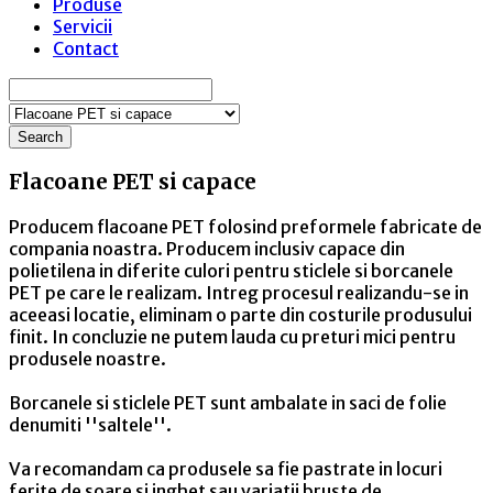
Produse
Servicii
Contact
Search
Flacoane PET si capace
Producem flacoane PET folosind preformele fabricate de
compania noastra. Producem inclusiv capace din
polietilena in diferite culori pentru sticlele si borcanele
PET pe care le realizam. Intreg procesul realizandu-se in
aceeasi locatie, eliminam o parte din costurile produsului
finit. In concluzie ne putem lauda cu preturi mici pentru
produsele noastre.
Borcanele si sticlele PET sunt ambalate in saci de folie
denumiti ''saltele''.
Va recomandam ca produsele sa fie pastrate in locuri
ferite de soare si inghet sau variatii bruste de