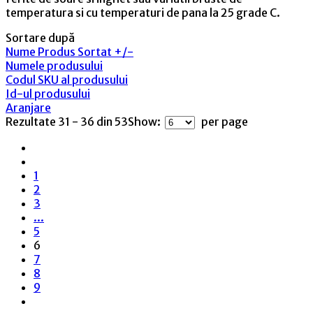
temperatura si cu temperaturi de pana la 25 grade C.
Sortare după
Nume Produs Sortat +/-
Numele produsului
Codul SKU al produsului
Id-ul produsului
Aranjare
Rezultate 31 - 36 din 53
Show:
per page
1
2
3
...
5
6
7
8
9