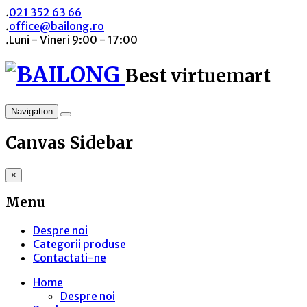
.
021 352 63 66
.
office@bailong.ro
.
Luni - Vineri 9:00 - 17:00
Best virtuemart
Navigation
Canvas Sidebar
×
Menu
Despre noi
Categorii produse
Contactati-ne
Home
Despre noi