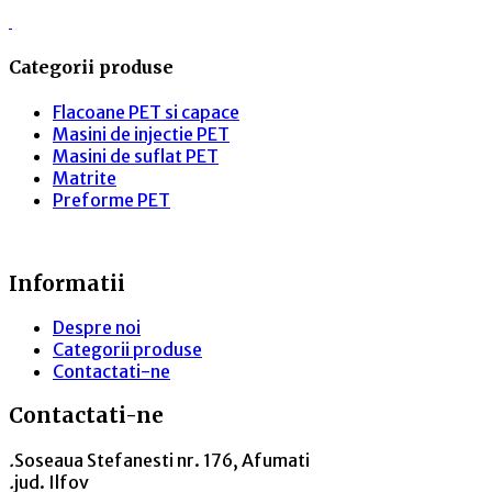
Categorii produse
Flacoane PET si capace
Masini de injectie PET
Masini de suflat PET
Matrite
Preforme PET
Informatii
Despre noi
Categorii produse
Contactati-ne
Contactati-ne
.
Soseaua Stefanesti nr. 176, Afumati
.
jud. Ilfov