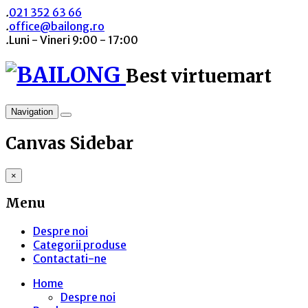
.
021 352 63 66
.
office@bailong.ro
.
Luni - Vineri 9:00 - 17:00
Best virtuemart
Navigation
Canvas Sidebar
×
Menu
Despre noi
Categorii produse
Contactati-ne
Home
Despre noi