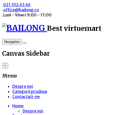
.
021 352 63 66
.
office@bailong.ro
.
Luni - Vineri 9:00 - 17:00
Best virtuemart
Navigation
Canvas Sidebar
×
Menu
Despre noi
Categorii produse
Contactati-ne
Home
Despre noi