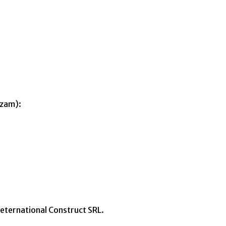
izam):
neternational Construct SRL.