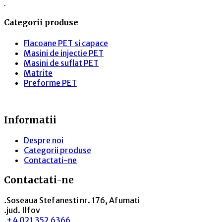
Categorii produse
Flacoane PET si capace
Masini de injectie PET
Masini de suflat PET
Matrite
Preforme PET
Informatii
Despre noi
Categorii produse
Contactati-ne
Contactati-ne
.
Soseaua Stefanesti nr. 176, Afumati
.
jud. Ilfov
.
+4 021 352 6366