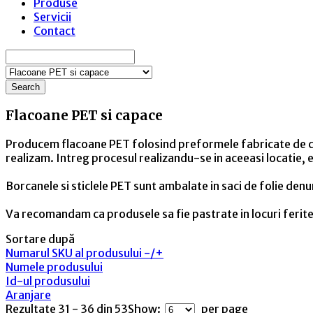
Produse
Servicii
Contact
Search
Flacoane PET si capace
Producem flacoane PET folosind preformele fabricate de comp
realizam. Intreg procesul realizandu-se in aceeasi locatie, 
Borcanele si sticlele PET sunt ambalate in saci de folie denum
Va recomandam ca produsele sa fie pastrate in locuri ferite
Sortare după
Numarul SKU al produsului -/+
Numele produsului
Id-ul produsului
Aranjare
Rezultate 31 - 36 din 53
Show:
per page