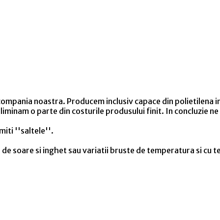
ania noastra. Producem inclusiv capace din polietilena in di
eliminam o parte din costurile produsului finit. In concluzie 
iti ''saltele''.
 de soare si inghet sau variatii bruste de temperatura si cu 