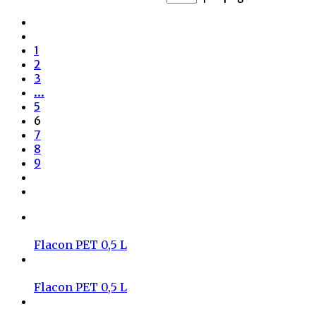
1
2
3
...
5
6
7
8
9
Flacon PET 0,5 L
Flacon PET 0,5 L