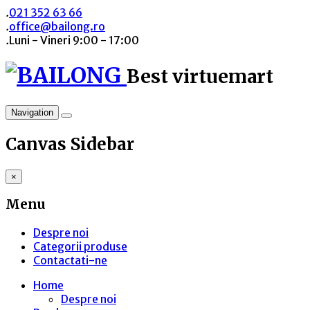
.
021 352 63 66
.
office@bailong.ro
.
Luni - Vineri 9:00 - 17:00
Best virtuemart
Navigation
Canvas Sidebar
×
Menu
Despre noi
Categorii produse
Contactati-ne
Home
Despre noi